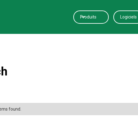
Produits
Logiciels
ch
tems found.