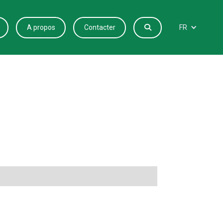
A propos
Contacter

FR