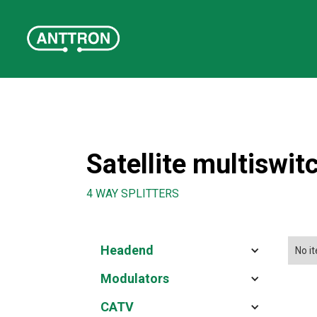
Satellite multiswit
4 WAY SPLITTERS
Headend
No i
Modulators
CATV